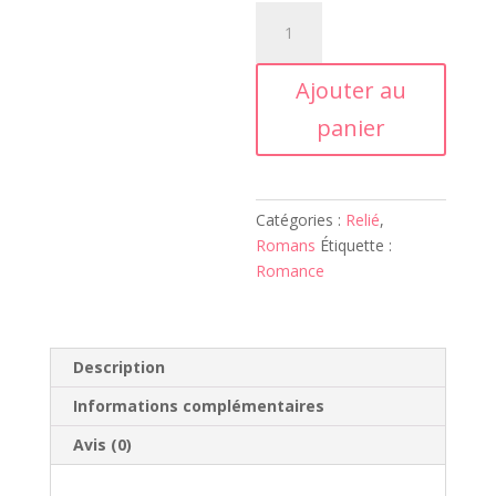
quantité
de
La
Ajouter au
femme
aux
panier
escarpins
roses
-
Relié
Catégories :
Relié
,
Romans
Étiquette :
Romance
Description
Informations complémentaires
Avis (0)